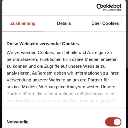
Flug, Abholung, Transport zum Hof. Perfekt
organisiert.
Mehr lesen »
Zustimmung
Details
Über Cookies
Diese Webseite verwendet Cookies
Anonym
Wir verwenden Cookies, um Inhalte und Anzeigen zu
Island
/ 2021
personalisieren, Funktionen für soziale Medien anbieten
zu können und die Zugriffe auf unsere Website zu
analysieren. Außerdem geben wir Informationen zu Ihrer
Verwendung unserer Website an unsere Partner für
soziale Medien, Werbung und Analysen weiter. Unsere
Wir sind an folgenden Tagen für Sie
Partner führen diese Informationen möglicherweise mit
erreichbar:
weiteren Daten zusammen, die Sie ihnen bereitgestellt
Mo – Mi:
09 – 18 Uhr,
haben oder die sie im Rahmen Ihrer Nutzung der Dienste
Do:
09 – 17 Uhr,
gesammelt haben.
Einwilligungsauswahl
Fr:
09 – 15 Uhr
Notwendig