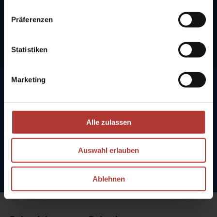
Tel:
+49 4103 900 07 70
E-Mail:
reisen@islanderlebnis.de
Präferenzen
Statistiken
Marketing
Verpassen Sie nicht Ihre Traumreise!
Abonnieren Sie unseren Newsletter und lassen Sie sich inspirieren.
Alle zulassen
Jetzt unseren Newsletter abonnieren
Auswahl erlauben
Ablehnen