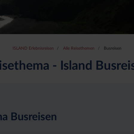
ISLAND Erlebnisreisen
Alle Reisethemen
Busreisen
isethema - Island Busrei
ma Busreisen