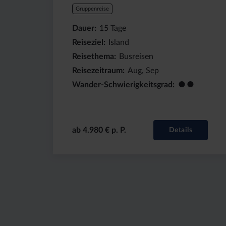
Gruppenreise
Dauer
15
Tage
Reiseziel
Island
Reisethema
Busreisen
Reisezeitraum
Aug, Sep
●●
Wander-Schwierigkeitsgrad
ab 4.980 € p. P.
Details