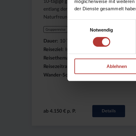
10-tägige geführte Wanderreise
möglicherweise mit weiteren
der Dienste gesammelt habe
entlang der Ringstraße - für
Naturfreunde
Einwilligungsauswahl
Notwendig
Gruppenreise
Dauer
10
Tage
Reiseziel
Island
Reisethema
Busreisen
Ablehnen
Reisezeitraum
Jun, Jul, Aug
●
Wander-Schwierigkeitsgrad
ab 4.150 € p. P.
Details