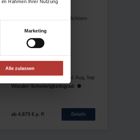
ie im Rahmen Ihrer Nutzung
15-tägige geführte Island
Gruppenreise zu den Glanzlichtern
des Nordens
Marketing
Gruppenreise
Dauer
15
Tage
Reiseziel
Island
Alle zulassen
Reisethema
Busreisen
Reisezeitraum
Mai, Jun, Jul, Aug, Sep
●
Wander-Schwierigkeitsgrad
ab 4.875 € p. P.
Details