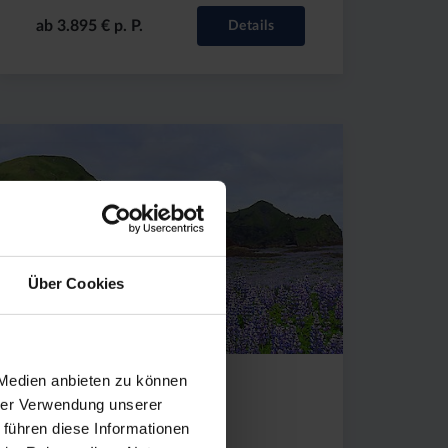
ab 3.895 € p. P.
Details
Preis
Dauer:
Reiseziel
(ab):
15
Island
4875
Tage
€
Über Cookies
 Medien anbieten zu können
Glanzlichter des
hrer Verwendung unserer
 führen diese Informationen
Nordens