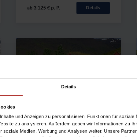
ab 3.125 € p. P.
Details
Preis
Dauer:
Reiseziel
(ab):
10
Island
4495
Tage
€
Details
Cookies
nhalte und Anzeigen zu personalisieren, Funktionen für soziale
Trolle - Sagas -
Website zu analysieren. Außerdem geben wir Informationen zu I
r soziale Medien, Werbung und Analysen weiter. Unsere Partner
Naturwunder