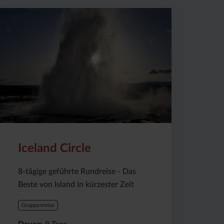
Preis
Dauer:
Reiseziel
(ab):
8
Island
3220
Tage
€
Iceland Circle
8-tägige geführte Rundreise - Das
Beste von Island in kürzester Zeit
Gruppenreise