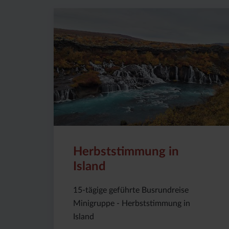
Preis
Dauer:
Reiseziel
(ab):
15
Island
4980
Tage
€
Herbststimmung in
Island
15-tägige geführte Busrundreise
Minigruppe - Herbststimmung in
Island