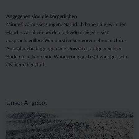
Angegeben sind die körperlichen
Mindestvoraussetzungen. Natürlich haben Sie es in der
Hand – vor allem bei den Individualreisen – sich
anspruchsvollere Wanderstrecken vorzunehmen. Unter
Ausnahmebedingungen wie Unwetter, aufgeweichter
Boden o. a. kann eine Wanderung auch schwieriger sein
als hier eingestuft.
Unser Angebot
Preis
Dauer:
Reiseziel
(ab):
10
Island
4150
Tage
€