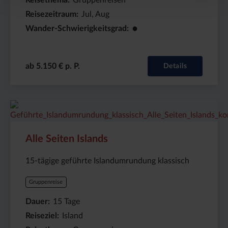
Reisezeitraum
Jul, Aug
●
Wander-Schwierigkeitsgrad
ab 5.150 € p. P.
Details
Preis
Dauer:
Reiseziel
(ab):
15
Island
4480
Tage
€
Alle Seiten Islands
15-tägige geführte Islandumrundung klassisch
Gruppenreise
Dauer
15
Tage
Reiseziel
Island