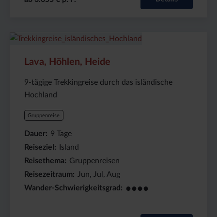
Preis
Dauer:
Reiseziel
(ab):
9
Island
Lava, Höhlen, Heide
2655
Tage
€
9-tägige Trekkingreise durch das isländische
Hochland
Gruppenreise
Dauer
9
Tage
Reiseziel
Island
Reisethema
Gruppenreisen
Reisezeitraum
Jun, Jul, Aug
●●●●
Wander-Schwierigkeitsgrad