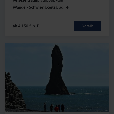
Reisezeitraum
Jun, Jul, Aug
●
Wander-Schwierigkeitsgrad
ab 4.150 € p. P.
Details
Preis
Dauer:
Reiseziel
(ab):
6
Island
2880
Tage
€