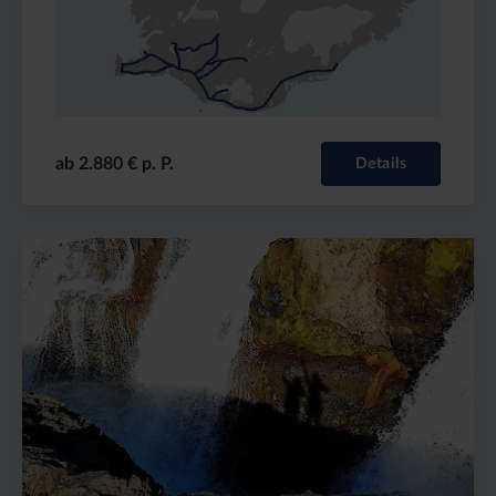
ab 2.880 € p. P.
Details
Preis
Dauer:
Reiseziel
(ab):
15
Island
5480
Tage
€