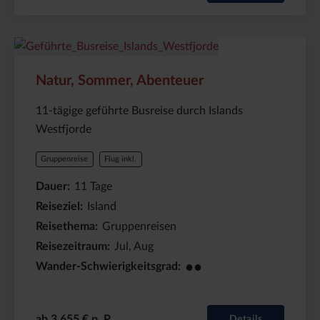
Preis
Dauer:
Reiseziel
(ab):
11
Island
Natur, Sommer, Abenteuer
3655
Tage
€
11-tägige geführte Busreise durch Islands
Westfjorde
Gruppenreise
Flug inkl.
Dauer
11
Tage
Reiseziel
Island
Reisethema
Gruppenreisen
Reisezeitraum
Jul, Aug
●●
Wander-Schwierigkeitsgrad
ab 3.655 € p. P.
Details