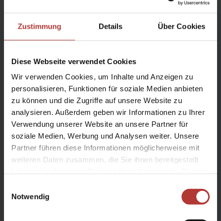
Zustimmung
Details
Über Cookies
ab 4.980 € p. P.
Details
Diese Webseite verwendet Cookies
Preis
Dauer:
Reiseziel
Wir verwenden Cookies, um Inhalte und Anzeigen zu
(ab):
10
Island
personalisieren, Funktionen für soziale Medien anbieten
3025
Tage
€
zu können und die Zugriffe auf unsere Website zu
Frühlingsperle
analysieren. Außerdem geben wir Informationen zu Ihrer
Verwendung unserer Website an unsere Partner für
10-tägige Natur- und Wanderreise für
soziale Medien, Werbung und Analysen weiter. Unsere
Naturliebhaber - Frühling in Island
Partner führen diese Informationen möglicherweise mit
weiteren Daten zusammen, die Sie ihnen bereitgestellt
Gruppenreise
haben oder die sie im Rahmen Ihrer Nutzung der Dienste
Dauer
10
Tage
gesammelt haben.
Einwilligungsauswahl
Reiseziel
Island
Notwendig
Reisethema
Gruppenreisen - Zusatzprogramme
Reisezeitraum
Jun