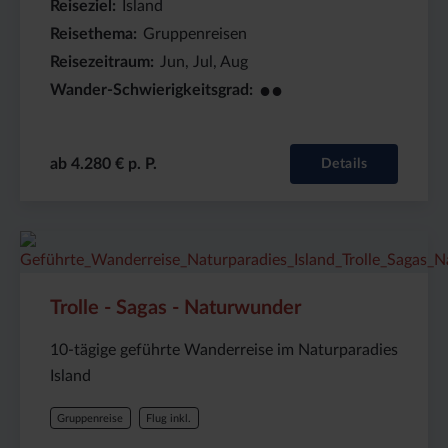
Reiseziel
Island
Reisethema
Gruppenreisen
Reisezeitraum
Jun, Jul, Aug
●●
Wander-Schwierigkeitsgrad
ab 4.280 € p. P.
Details
Preis
Dauer:
Reiseziel
(ab):
10
Island
4495
Tage
€
Trolle - Sagas - Naturwunder
10-tägige geführte Wanderreise im Naturparadies
Island
Gruppenreise
Flug inkl.