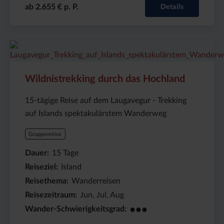
ab 2.655 € p. P.
Details
Preis
Dauer:
Reiseziel
(ab):
15
Island
3698
Tage
€
Wildnistrekking durch das Hochland
15-tägige Reise auf dem Laugavegur - Trekking
auf Islands spektakulärstem Wanderweg
Gruppenreise
Dauer
15
Tage
Reiseziel
Island
Reisethema
Wanderreisen
Reisezeitraum
Jun, Jul, Aug
●●●
Wander-Schwierigkeitsgrad