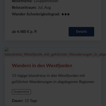
Reisethema
Gruppenreisen
Reisezeitraum
Jul, Aug
●●●
Wander-Schwierigkeitsgrad
ab 4.480 € p. P.
Details
Preis
Dauer:
Reiseziel
(ab):
15
Island
4280
Tage
€
Wandern in den Westfjorden
15-tägige Islandreise in den Westfjorden mit
geführten Wanderungen in abgelegenen Regionen
Gruppenreise
Dauer
15
Tage