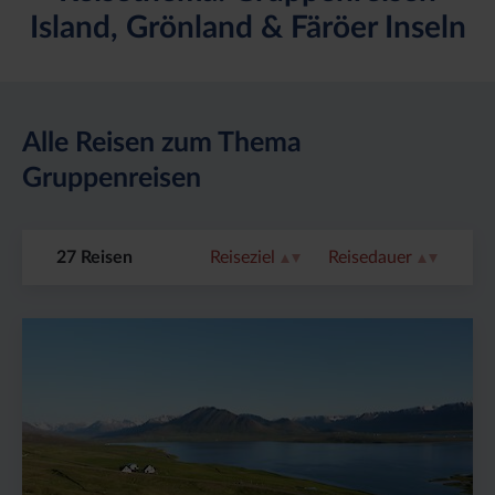
Island, Grönland & Färöer Inseln
Alle Reisen zum Thema
Gruppenreisen
27 Reisen
Reiseziel
Reisedauer
Preis
Dauer:
Reiseziel
(ab):
9
Island
2655
Tage
€