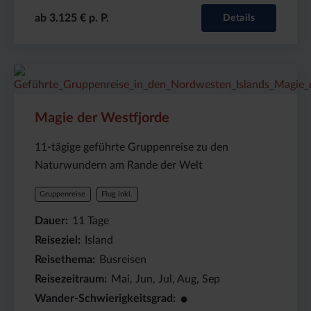
ab 3.125 € p. P.
Details
Preis
Dauer:
Reiseziel
(ab):
11
Island
3895
Tage
€
Magie der Westfjorde
11-tägige geführte Gruppenreise zu den
Naturwundern am Rande der Welt
Gruppenreise
Flug inkl.
Dauer
11
Tage
Reiseziel
Island
Reisethema
Busreisen
Reisezeitraum
Mai, Jun, Jul, Aug, Sep
●
Wander-Schwierigkeitsgrad