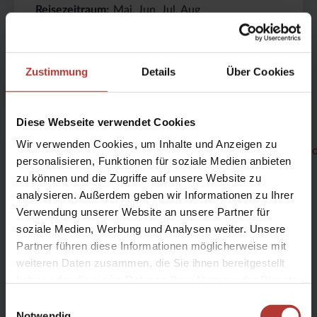
Reisezeitraum
Mai, Jun, Jul, Aug
●
Wander-Schwierigkeitsgrad
Zustimmung
Details
Über Cookies
ab 4.495 € p. P.
Details
Diese Webseite verwendet Cookies
Preis
Dauer:
Reiseziel
Wir verwenden Cookies, um Inhalte und Anzeigen zu
(ab):
15
Island
personalisieren, Funktionen für soziale Medien anbieten
4875
Tage
€
zu können und die Zugriffe auf unsere Website zu
Glanzlichter des Nordens
analysieren. Außerdem geben wir Informationen zu Ihrer
Verwendung unserer Website an unsere Partner für
15-tägige geführte Island Gruppenreise zu den
soziale Medien, Werbung und Analysen weiter. Unsere
Glanzlichtern des Nordens
Partner führen diese Informationen möglicherweise mit
weiteren Daten zusammen, die Sie ihnen bereitgestellt
Gruppenreise
haben oder die sie im Rahmen Ihrer Nutzung der Dienste
Dauer
15
Tage
gesammelt haben.
Einwilligungsauswahl
Reiseziel
Island
Notwendig