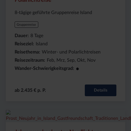
8-tägige geführte Gruppenreise Island
Gruppenreise
Dauer
8
Tage
Reiseziel
Island
Reisethema
Winter- und Polarlichtreisen
Reisezeitraum
Feb, Mrz, Sep, Okt, Nov
●
Wander-Schwierigkeitsgrad
ab 2.435 € p. P.
Details
Preis
Dauer:
Reiseziel
(ab):
7
Island
2630
Tage
€