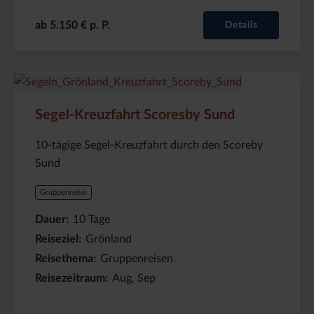
ab 5.150 € p. P.
Details
Preis
Dauer:
Reiseziel
(ab):
10
Grönland
Segel-Kreuzfahrt Scoresby Sund
7500
Tage
€
10-tägige Segel-Kreuzfahrt durch den Scoreby
Sund
Gruppenreise
Dauer
10
Tage
Reiseziel
Grönland
Reisethema
Gruppenreisen
Reisezeitraum
Aug, Sep