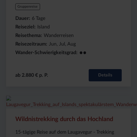
Gruppenreise
Dauer
6
Tage
Reiseziel
Island
Reisethema
Wanderreisen
Reisezeitraum
Jun, Jul, Aug
●●
Wander-Schwierigkeitsgrad
ab 2.880 € p. P.
Details
Preis
Dauer:
Reiseziel
(ab):
15
Island
3698
Tage
€
Wildnistrekking durch das Hochland
15-tägige Reise auf dem Laugavegur - Trekking