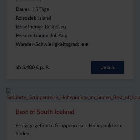
Dauer
15
Tage
Reiseziel
Island
Reisethema
Busreisen
Reisezeitraum
Jul, Aug
●●
Wander-Schwierigkeitsgrad
ab 5.480 € p. P.
Details
Preis
Dauer:
Reiseziel
(ab):
6
Island
2880
Tage
€
Best of South Iceland
6-tägige geführte Gruppenreise - Höhepunkte im
Süden