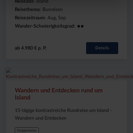
Reiseziel
Island
Reisethema
Busreisen
Reisezeitraum
Aug, Sep
●●
Wander-Schwierigkeitsgrad
ab 4.980 € p. P.
Details
Preis
Dauer:
Reiseziel
(ab):
15
Island
5480
Tage
€
Wandern und Entdecken rund um
Island
15-tägige kontrastreiche Rundreise um Island -
Wandern und Entdecken
Gruppenreise