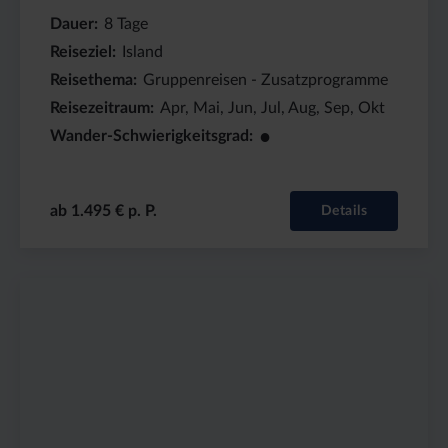
Preis
Dauer:
Reiseziel
(ab):
8
Island
2390
Tage
€
Schafe & Herbstluft
8-tägige geführte, aktive Islandreise - Höhepunkt
Schafabtrieb zu Fuß
Gruppenreise
Dauer
8
Tage
Reiseziel
Island
Reisethema
Gruppenreisen - Zusatzprogramme
Reisezeitraum
Sep
●●
Wander-Schwierigkeitsgrad