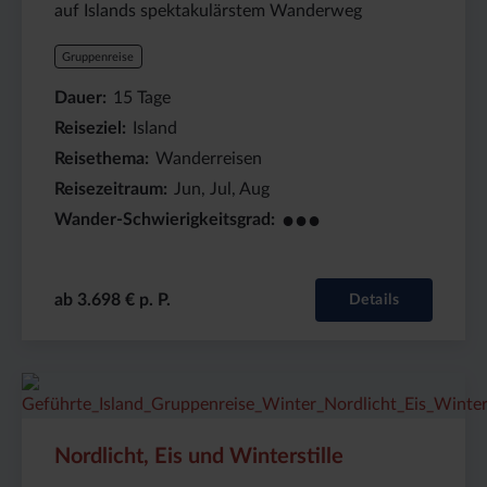
auf Islands spektakulärstem Wanderweg
Gruppenreise
Dauer
15
Tage
Reiseziel
Island
Reisethema
Wanderreisen
Reisezeitraum
Jun, Jul, Aug
●●●
Wander-Schwierigkeitsgrad
ab 3.698 € p. P.
Details
Preis
Dauer:
Reiseziel
(ab):
6
Island
2140
Tage
€
Nordlicht, Eis und Winterstille