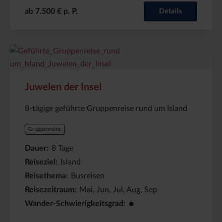
ab 7.500 € p. P.
Details
Preis
Dauer:
Reiseziel
(ab):
8
Island
2465
Tage
€
Juwelen der Insel
8-tägige geführte Gruppenreise rund um Island
Gruppenreise
Dauer
8
Tage
Reiseziel
Island
Reisethema
Busreisen
Reisezeitraum
Mai, Jun, Jul, Aug, Sep
●
Wander-Schwierigkeitsgrad