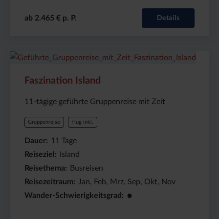
ab 2.465 € p. P.
Details
Preis
Dauer:
Reiseziel
(ab):
11
Island
Faszination Island
3125
Tage
€
11-tägige geführte Gruppenreise mit Zeit
Gruppenreise
Flug inkl.
Dauer
11
Tage
Reiseziel
Island
Reisethema
Busreisen
Reisezeitraum
Jan, Feb, Mrz, Sep, Okt, Nov
●
Wander-Schwierigkeitsgrad