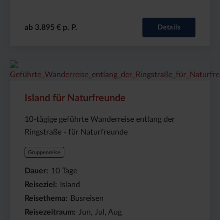
ab 3.895 € p. P.
Details
Preis
Dauer:
Reiseziel
(ab):
10
Island
4150
Tage
€
Island für Naturfreunde
10-tägige geführte Wanderreise entlang der
Ringstraße - für Naturfreunde
Gruppenreise
Dauer
10
Tage
Reiseziel
Island
Reisethema
Busreisen
Reisezeitraum
Jun, Jul, Aug