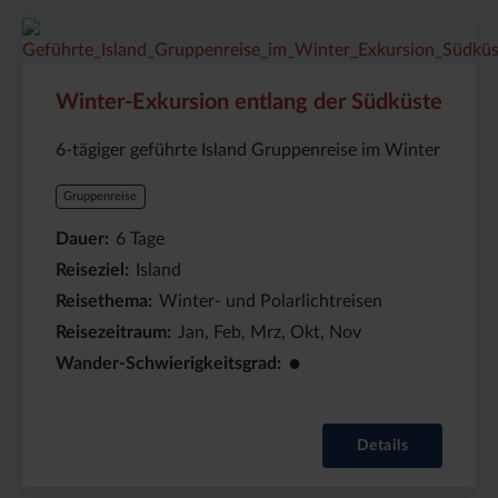
999999999
Dauer:
Reiseziel
6
Island
Tage
Winter-Exkursion entlang der Südküste
6-tägiger geführte Island Gruppenreise im Winter
Gruppenreise
Dauer
6
Tage
Reiseziel
Island
Reisethema
Winter- und Polarlichtreisen
Reisezeitraum
Jan, Feb, Mrz, Okt, Nov
●
Wander-Schwierigkeitsgrad
Details