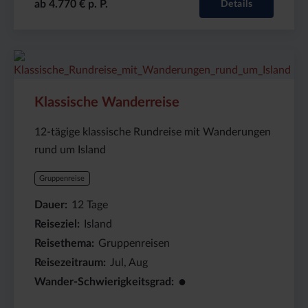
ab 4.770 € p. P.
Details
Preis
Dauer:
Reiseziel
(ab):
12
Island
5150
Tage
€
Klassische Wanderreise
12-tägige klassische Rundreise mit Wanderungen
rund um Island
Gruppenreise
Dauer
12
Tage
Reiseziel
Island
Reisethema
Gruppenreisen
Reisezeitraum
Jul, Aug
●
Wander-Schwierigkeitsgrad