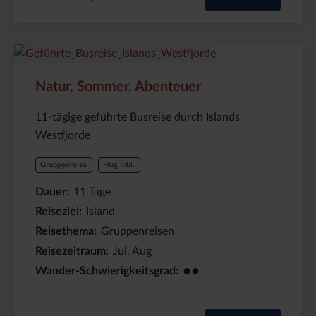
Preis
Dauer:
Reiseziel
(ab):
11
Island
Natur, Sommer, Abenteuer
3655
Tage
€
11-tägige geführte Busreise durch Islands
Westfjorde
Gruppenreise
Flug inkl.
Dauer
11
Tage
Reiseziel
Island
Reisethema
Gruppenreisen
Reisezeitraum
Jul, Aug
●●
Wander-Schwierigkeitsgrad