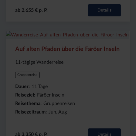
ab 2.655 € p. P.
Details
Preis
Dauer:
Reiseziel
(ab):
11
Färöer
Auf alten Pfaden über die Färöer Inseln
3350
Tage
Inseln
€
11-tägige Wanderreise
Gruppenreise
Dauer
11
Tage
Reiseziel
Färöer Inseln
Reisethema
Gruppenreisen
Reisezeitraum
Jun, Aug
ab 3.350 € p. P.
Details