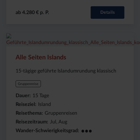
ab 4.280 € p. P.
Details
Preis
Dauer:
Reiseziel
(ab):
15
Island
4480
Tage
€
Alle Seiten Islands
15-tägige geführte Islandumrundung klassisch
Gruppenreise
Dauer
15
Tage
Reiseziel
Island
Reisethema
Gruppenreisen
Reisezeitraum
Jul, Aug
●●●
Wander-Schwierigkeitsgrad