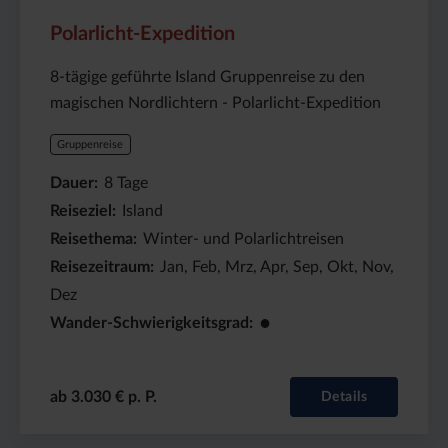
3030
Tage
€
Polarlicht-Expedition
8-tägige geführte Island Gruppenreise zu den
magischen Nordlichtern - Polarlicht-Expedition
Gruppenreise
Dauer
8
Tage
Reiseziel
Island
Reisethema
Winter- und Polarlichtreisen
Reisezeitraum
Jan, Feb, Mrz, Apr, Sep, Okt, Nov,
Dez
●
Wander-Schwierigkeitsgrad
ab 3.030 € p. P.
Details