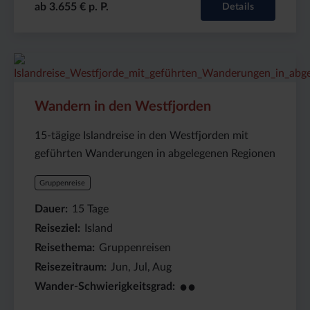
ab 3.655 € p. P.
Details
Preis
Dauer:
Reiseziel
(ab):
15
Island
4280
Tage
€
Wandern in den Westfjorden
15-tägige Islandreise in den Westfjorden mit
geführten Wanderungen in abgelegenen Regionen
Gruppenreise
Dauer
15
Tage
Reiseziel
Island
Reisethema
Gruppenreisen
Reisezeitraum
Jun, Jul, Aug
●●
Wander-Schwierigkeitsgrad