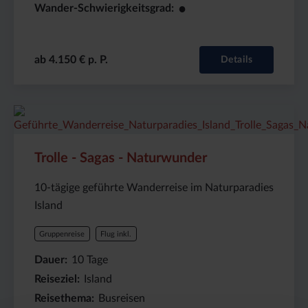
●
Wander-Schwierigkeitsgrad
ab 4.150 € p. P.
Details
Preis
Dauer:
Reiseziel
(ab):
10
Island
4495
Tage
€
Trolle - Sagas - Naturwunder
10-tägige geführte Wanderreise im Naturparadies
Island
Gruppenreise
Flug inkl.
Dauer
10
Tage
Reiseziel
Island
Reisethema
Busreisen