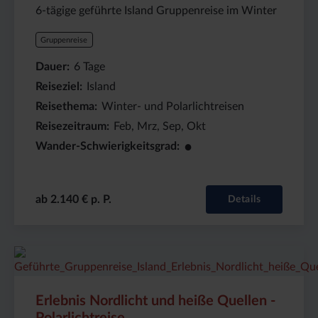
6-tägige geführte Island Gruppenreise im Winter
Gruppenreise
Dauer
6
Tage
Reiseziel
Island
Reisethema
Winter- und Polarlichtreisen
Reisezeitraum
Feb, Mrz, Sep, Okt
●
Wander-Schwierigkeitsgrad
ab 2.140 € p. P.
Details
Preis
Dauer:
Reiseziel
(ab):
8
Island
2435
Tage
€
Erlebnis Nordlicht und heiße Quellen -
Polarlichtreise