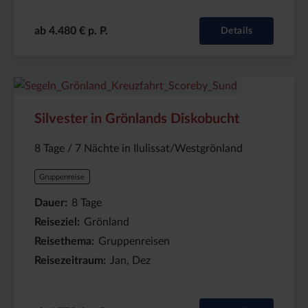
ab 4.480 € p. P.
Details
Preis
Dauer:
Reiseziel
(ab):
8
Grönland
Silvester in Grönlands Diskobucht
4770
Tage
€
8 Tage / 7 Nächte in Ilulissat/Westgrönland
Gruppenreise
Dauer
8
Tage
Reiseziel
Grönland
Reisethema
Gruppenreisen
Reisezeitraum
Jan, Dez