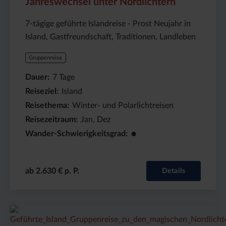
Jahreswechsel unter Nordlichtern
7-tägige geführte Islandreise - Prost Neujahr in
Island, Gastfreundschaft, Traditionen, Landleben
Gruppenreise
Dauer
7
Tage
Reiseziel
Island
Reisethema
Winter- und Polarlichtreisen
Reisezeitraum
Jan, Dez
●
Wander-Schwierigkeitsgrad
ab 2.630 € p. P.
Details
Preis
Dauer:
Reiseziel
(ab):
8
Island