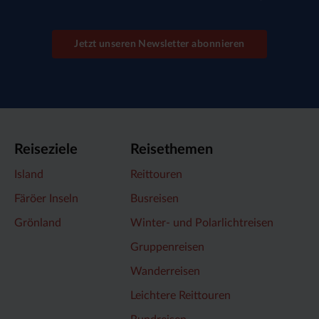
Jetzt unseren Newsletter abonnieren
Reiseziele
Reisethemen
Island
Reittouren
Färöer Inseln
Busreisen
Grönland
Winter- und Polarlichtreisen
Gruppenreisen
Wanderreisen
Leichtere Reittouren