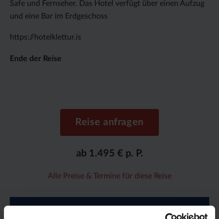
Safe und Fernseher. Das Hotel verfügt über einen Aufzug
und eine Bar im Erdgeschoss
https://hotelklettur.is
Ende der Reise
Reise anfragen
ab 1.495 € p. P.
Alle Preise & Termine für diese Reise
Route