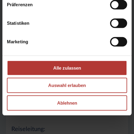
Art der Reise:
Präferenzen
Standortreise mit Ausflügen
Statistiken
Reisezeit:
Marketing
Apr, Mai, Jun, Jul, Aug, Sep, Okt
Reisedauer:
Alle zulassen
8 Reisetage
Auswahl erlauben
Gruppe:
Ablehnen
max. 38 Teilnehmer
Reiseleitung: