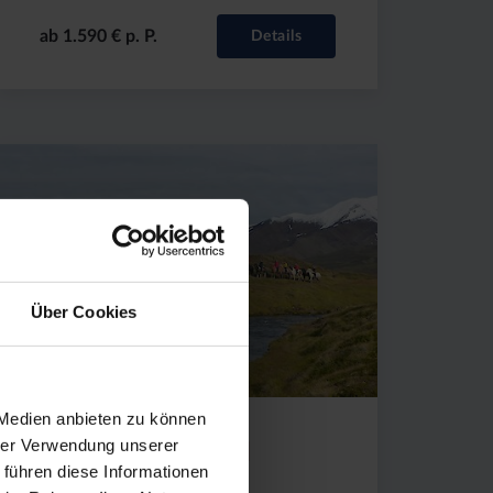
ab 1.590 € p. P.
Details
Preis
Dauer:
Reiseziel
(ab):
7
Island
1950
Tage
€
Über Cookies
 Medien anbieten zu können
hrer Verwendung unserer
Herbstfarben und
 führen diese Informationen
Nordlichter