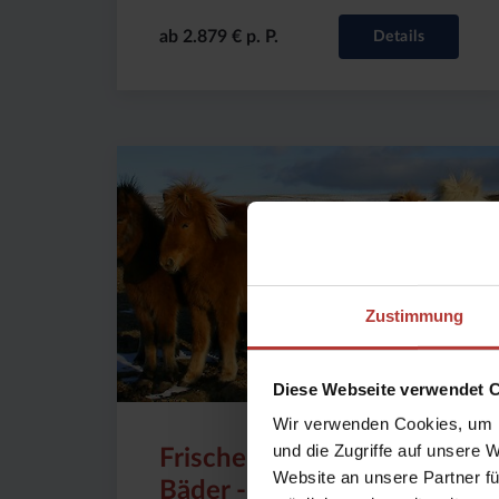
ab 2.879 € p. P.
Details
Preis
Dauer:
Reiseziel
(ab):
7
Island
1890
Tage
€
Zustimmung
Diese Webseite verwendet 
Wir verwenden Cookies, um I
und die Zugriffe auf unsere 
Frische Pferde - heiße
Website an unsere Partner fü
Bäder - Ostern in Island