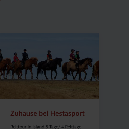
r
.
Preis
Dauer:
Reiseziel
(ab):
5
Island
1590
Tage
€
Zuhause bei Hestasport
Reittour in Island 5 Tage/ 4 Reittage