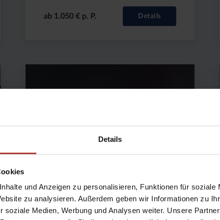
ab 1.050 € p. P.
Details
Preis
Dauer:
Reiseziel
(ab):
4
Island
1135
Tage
€
Details
Cookies
nhalte und Anzeigen zu personalisieren, Funktionen für soziale
Website zu analysieren. Außerdem geben wir Informationen zu I
Nordlicht-Tour
r soziale Medien, Werbung und Analysen weiter. Unsere Partner