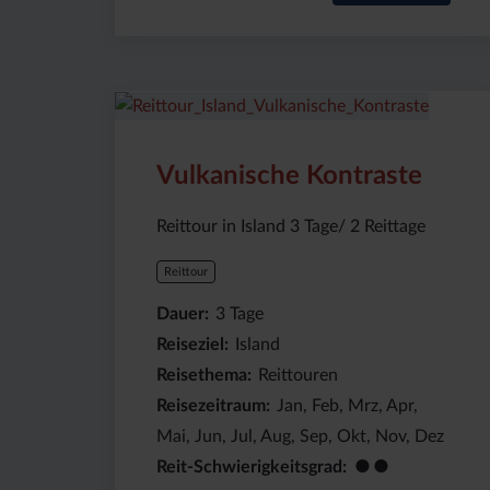
Preis
Dauer:
Reiseziel
(ab):
3
Island
835
Tage
€
Vulkanische Kontraste
Reittour in Island 3 Tage/ 2 Reittage
Reittour
Dauer
3
Tage
Reiseziel
Island
Reisethema
Reittouren
Reisezeitraum
Jan, Feb, Mrz, Apr,
Mai, Jun, Jul, Aug, Sep, Okt, Nov, Dez
●●
Reit-Schwierigkeitsgrad