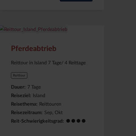
999999999
Dauer:
Reiseziel
7
Island
Tage
Pferdeabtrieb
Reittour in Island 7 Tage/ 4 Reittage
Reittour
Dauer
7
Tage
Reiseziel
Island
Reisethema
Reittouren
Reisezeitraum
Sep, Okt
●●●●
Reit-Schwierigkeitsgrad