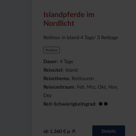
(ab):
4
Island
1360
Tage
€
Islandpferde im
Nordlicht
Reittour in Island 4 Tage/ 3 Reittage
Reittour
Dauer
4
Tage
Reiseziel
Island
Reisethema
Reittouren
Reisezeitraum
Feb, Mrz, Okt, Nov,
Dez
●●
Reit-Schwierigkeitsgrad
ab 1.360 € p. P.
Details