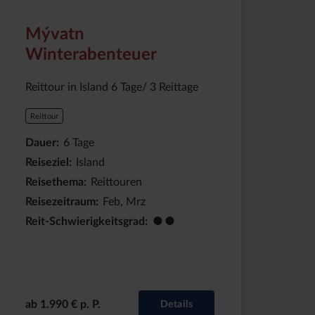
(ab):
6
Island
1990
Tage
€
Mývatn
Winterabenteuer
Reittour in Island 6 Tage/ 3 Reittage
Reittour
Dauer
6
Tage
Reiseziel
Island
Reisethema
Reittouren
Reisezeitraum
Feb, Mrz
●●
Reit-Schwierigkeitsgrad
ab 1.990 € p. P.
Details