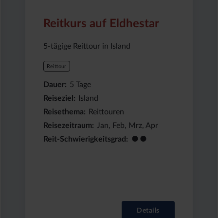
5
Island
Tage
Reitkurs auf Eldhestar
5-tägige Reittour in Island
Reittour
Dauer
5
Tage
Reiseziel
Island
Reisethema
Reittouren
Reisezeitraum
Jan, Feb, Mrz, Apr
●●
Reit-Schwierigkeitsgrad
Details