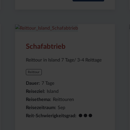
Preis
Dauer:
Reiseziel
(ab):
7
Island
1494
Tage
€
Schafabtrieb
Reittour in Island 7 Tage/ 3-4 Reittage
Reittour
Dauer
7
Tage
Reiseziel
Island
Reisethema
Reittouren
Reisezeitraum
Sep
●●●
Reit-Schwierigkeitsgrad