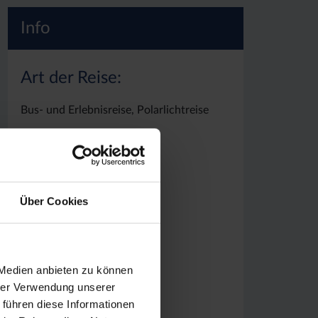
Info
Art der Reise:
Bus- und Erlebnisreise, Polarlichtreise
Reisezeit:
Feb, Mrz, Sep, Okt, Nov
Über Cookies
Reisedauer:
8 Reisetage
 Medien anbieten zu können
hrer Verwendung unserer
 führen diese Informationen
Gruppe: