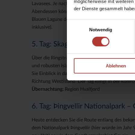
möglicherweise mit weiteren
Lavasees. Je nach Wetterbedingungen machen Si
der Dienste gesammelt habe
Abendessen können Sie sich im mineralhaltigen,
Blauen Lagune des Nordens, erholen und hoffentl
Einwilligungsauswahl
inklusive).
Notwendig
5. Tag: Skagafjörður – Hvalfjord
Über die Ringstraße gelangen Sie in den Skagafj
Ablehnen
und robusten Islandpferden. Bei einem Besuch 
Sie Einblick in das frühere Leben auf dem Lande
Richtung Westisland. Der Tag klingt in der komf
Übernachtung:
Region Hvalfjord
6. Tag: Þingvellir Nationalpark –
Heute entdecken Sie die Route entlang des bekan
dem Nationalpark Þingvellir (hier wurde im Jahr