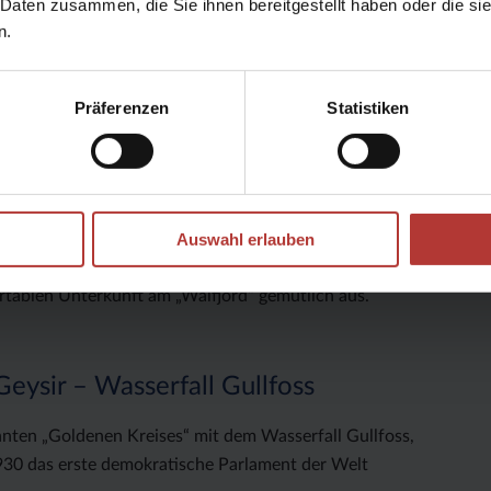
 Daten zusammen, die Sie ihnen bereitgestellt haben oder die s
e einen Spaziergang durch das Lavafeld. Nach dem
n.
 milchig-blauen Wasser des Mývatn Nature Bath, der
ich ein paar Nordlichter am Himmel entdecken (Eintritt
Präferenzen
Statistiken
örður-Distrikt, berühmt für die Zucht von ausdauernden
Auswahl erlauben
im Torfhofmuseum Glaumbær nahe Varmahlið erhalten
. Weiterfahrt über die Hochebene Holtvörðuheiði in
ortablen Unterkunft am „Walfjord“ gemütlich aus.
 Geysir – Wasserfall Gullfoss
nten „Goldenen Kreises“ mit dem Wasserfall Gullfoss,
 930 das erste demokratische Parlament der Welt