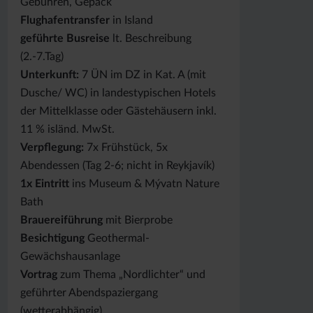
Gebühren, Gepäck
Flughafentransfer
in Island
geführte Busreise
lt. Beschreibung
(2.-7.Tag)
Unterkunft:
7 ÜN im DZ in Kat. A (mit
Dusche/ WC) in landestypischen Hotels
der Mittelklasse oder Gästehäusern inkl.
11 % isländ. MwSt.
Verpflegung:
7x Frühstück, 5x
Abendessen (Tag 2-6; nicht in Reykjavík)
1x Eintritt
ins Museum & Mývatn Nature
Bath
Brauereiführung
mit Bierprobe
Besichtigung
Geothermal-
Gewächshausanlage
Vortrag
zum Thema „Nordlichter“ und
geführter Abendspaziergang
(wetterabhängig)