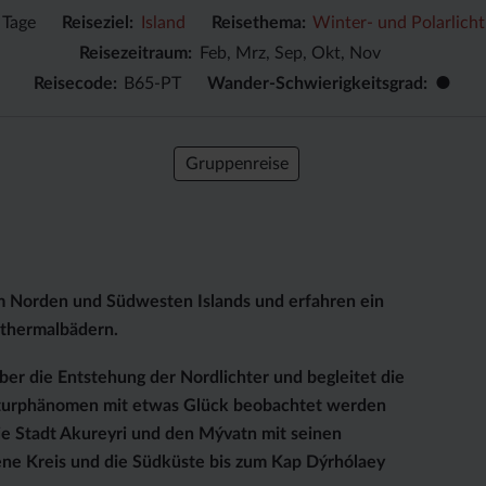
 Tage
Reiseziel
Island
Reisethema
Winter- und Polarlicht
Reisezeitraum
Feb, Mrz, Sep, Okt, Nov
●
Reisecode
B65-PT
Wander-Schwierigkeitsgrad
Gruppenreise
m Norden und Südwesten Islands und erfahren ein
othermalbädern.
ber die Entstehung der Nordlichter und begleitet die
aturphänomen mit etwas Glück beobachtet werden
 die Stadt Akureyri und den Mývatn mit seinen
ne Kreis und die Südküste bis zum Kap Dýrhólaey