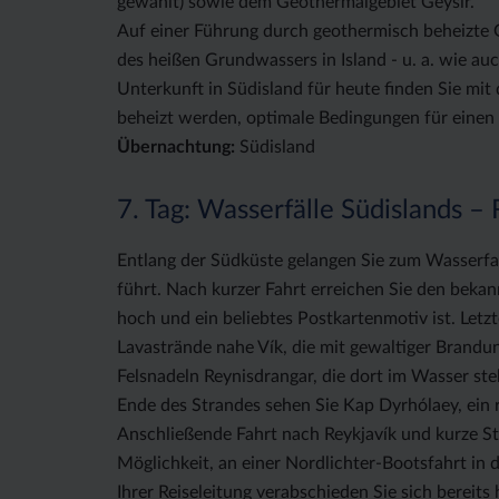
gewählt) sowie dem Geothermalgebiet Geysir.
Auf einer Führung durch geothermisch beheizte 
des heißen Grundwassers in Island - u. a. wie au
Unterkunft in Südisland für heute finden Sie mi
beheizt werden, optimale Bedingungen für eine
Übernachtung:
Südisland
7. Tag: Wasserfälle Südislands – 
Entlang der Südküste gelangen Sie zum Wasserfall
führt. Nach kurzer Fahrt erreichen Sie den bekan
hoch und ein beliebtes Postkartenmotiv ist. Letz
Lavastrände nahe Vík, die mit gewaltiger Brandu
Felsnadeln Reynisdrangar, die dort im Wasser ste
Ende des Strandes sehen Sie Kap Dyrhólaey, ein 
Anschließende Fahrt nach Reykjavík und kurze St
Möglichkeit, an einer Nordlichter-Bootsfahrt in 
Ihrer Reiseleitung verabschieden Sie sich bereits