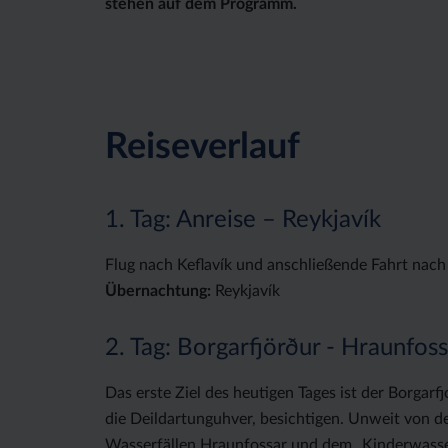
stehen auf dem Programm.
Reiseverlauf
1. Tag: Anreise – Reykjavík
Flug nach Keflavík und anschließende Fahrt nach 
Übernachtung:
Reykjavík
2. Tag: Borgarfjörður - Hraunfos
Das erste Ziel des heutigen Tages ist der Borgarf
die Deildartunguhver, besichtigen. Unweit von de
Wasserfällen Hraunfossar und dem „Kinderwasse