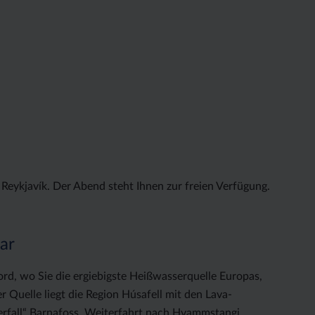
Reykjavík. Der Abend steht Ihnen zur freien Verfügung.
sar
jord, wo Sie die ergiebigste Heißwasserquelle Europas,
r Quelle liegt die Region Húsafell mit den Lava-
rfall“ Barnafoss. Weiterfahrt nach Hvammstangi.