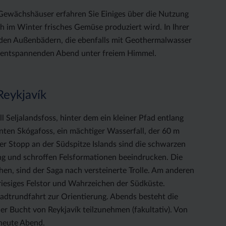
Gewächshäuser erfahren Sie Einiges über die Nutzung
ch im Winter frisches Gemüse produziert wird. In Ihrer
t den Außenbädern, die ebenfalls mit Geothermalwasser
n entspannenden Abend unter freiem Himmel.
Reykjavík
 Seljalandsfoss, hinter dem ein kleiner Pfad entlang
nten Skógafoss, ein mächtiger Wasserfall, der 60 m
ter Stopp an der Südspitze Islands sind die schwarzen
ng und schroffen Felsformationen beeindrucken. Die
hen, sind der Saga nach versteinerte Trolle. Am anderen
riesiges Felstor und Wahrzeichen der Südküste.
adtrundfahrt zur Orientierung. Abends besteht die
der Bucht von Reykjavík teilzunehmen (fakultativ). Von
 heute Abend.