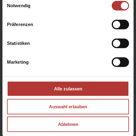
HotSprings in Island:
Notwendig
Hot Springs in Island
Präferenzen
Statistiken
Iceland Airwaves
Marketing
Vom 7.-9. November findet in Reykjavík das Musik-Event
Alle zulassen
Iceland Airwaves statt. Wenn Sie erleben wollen, wie
Isländer*innen solch ein Event feiern, sollten Sie es sich
nicht entgehen lassen! Wir beraten Sie gern, wie Sie den
Auswahl erlauben
Aufenthalt vor oder nach diesem Event in Island verlängern
können, beispielsweise mit einem Aufenthalt in einem
Ablehnen
Ferienhaus mit eigenem HotPot. Fragen Sie uns gern!