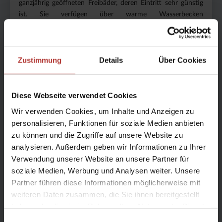
ganzjährig geöffneten Freibäder, deren Eintritt sehr günstig
ist. Sie verfügen über warme Wasserbecken
unterschiedlicher Temperatur und sind oft auch mit einer
Sauna ausgestattet, die ohne Extrakosten aufgesucht
werden kann.
Zustimmung
Details
Über Cookies
In Reykjavík gibt es einen Strand mit angeheiztem Wasser
und zwei weiteren HotPots unweit des Heißwasserspeichers
Perlan, der auch mit dem Stadtbus erreichbar ist. Das
Diese Webseite verwendet Cookies
Wasser ist deshalb angewärmt, weil es zuvor die Heizungen
Wir verwenden Cookies, um Inhalte und Anzeigen zu
von Häusern in Reykjavík erwärmt hat. Für umgerechnet ca.
personalisieren, Funktionen für soziale Medien anbieten
6 Euro können Sie sich hier ins Badevergnügen stürzen!
zu können und die Zugriffe auf unsere Website zu
analysieren. Außerdem geben wir Informationen zu Ihrer
Verwendung unserer Website an unsere Partner für
Zum Badestrand
soziale Medien, Werbung und Analysen weiter. Unsere
Partner führen diese Informationen möglicherweise mit
Im ganzen Land finden sich auch kleine HotPots, warme
weiteren Daten zusammen, die Sie ihnen bereitgestellt
Wasserfälle und Flussläufe, die von heißen Quellen gespeist
haben oder die sie im Rahmen Ihrer Nutzung der Dienste
werden. Auf dieser Seite finden Sie einen Überblick über die
gesammelt haben.
Einwilligungsauswahl