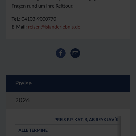
Fragen rund um Ihre Reittour.
Tel.:
04103-9000770
E-Mail:
reisen@islanderlebnis.de
Facebook
E-Mail
Preise
2026
PREIS P.P. KAT. B, AB REYKJAVÍK
1.320
ALLE TERMINE