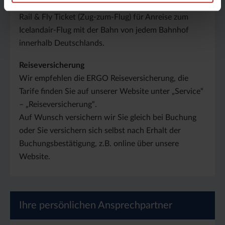
Rail & Fly
Rail & Fly Ticket (Zug-zum-Flug) für Anreise zum
Icelandair-Flug mit der Bahn von jedem Bahnhof
innerhalb Deutschlands.
Reiseversicherung
Wir empfehlen die ERGO Reiseversicherung, die
Tarife finden Sie auf unserer Website unter „Service“
– „Reiseversicherung“.
Auf Wunsch versichern wir Sie gleich bei Buchung
oder Sie versichern sich selbst nach Erhalt der
Buchungsbestätigung, z.B. online über unsere
Website.
Ihre persönlichen Ansprechpartner