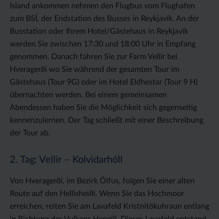
Island ankommen nehmen den Flugbus vom Flughafen
zum BSÍ, der Endstation des Busses in Reykjavík. An der
Busstation oder Ihrem Hotel/Gästehaus in Reykjavík
werden Sie zwischen 17:30 und 18:00 Uhr in Empfang
genommen. Danach fahren Sie zur Farm Vellir bei
Hveragerði wo Sie während der gesamten Tour im
Gästehaus (Tour 9G) oder im Hotel Eldhestar (Tour 9 H)
übernachten werden. Bei einem gemeinsamen
Abendessen haben Sie die Möglichkeit sich gegenseitig
kennenzulernen. Der Tag schließt mit einer Beschreibung
der Tour ab.
2. Tag: Vellir – Kolvidarhóll
Von Hveragerði, im Bezirk Ölfus, folgen Sie einer alten
Route auf den Hellisheiði. Wenn Sie das Hochmoor
erreichen, reiten Sie am Lavafeld Kristnitökuhraun entlang
in Richtung des Vulkans Hengill. Dieses Lavafeld entstand