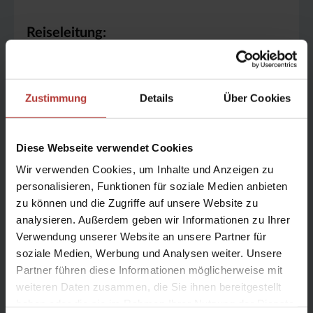
Reiseleitung:
englischsprachig
Zustimmung
Details
Über Cookies
Enthaltene Leistungen
Diese Webseite verwendet Cookies
Wir verwenden Cookies, um Inhalte und Anzeigen zu
Ab Reykjavík:
personalisieren, Funktionen für soziale Medien anbieten
TOUR 9G:
Unterkunft
im Gästehaus Eldhestar, in 2-
zu können und die Zugriffe auf unsere Website zu
4 Bett-Zimmern (geteilte Zimmer) und
analysieren. Außerdem geben wir Informationen zu Ihrer
Gemeinschaftseinrichtungen
Verwendung unserer Website an unsere Partner für
Verpflegung
wie beschrieben
soziale Medien, Werbung und Analysen weiter. Unsere
TOUR 9 H:
Unterkunft
im Hotel Eldhestar oder in
Partner führen diese Informationen möglicherweise mit
einem nahe gelegenen Hotel in geteilten Zimmern
weiteren Daten zusammen, die Sie ihnen bereitgestellt
Verpflegung
wie beschrieben
haben oder die sie im Rahmen Ihrer Nutzung der Dienste