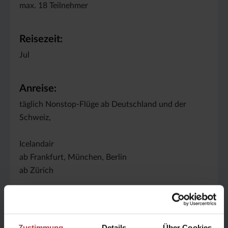
max. 18 Teilnehmer
Reisezeit:
Jul
Anreise:
täglich Nonstop-Flüge ab Deutschland und der
Schweiz,
Icelandair
ab Frankfurt, München, Berlin
ab Zürich
Reisedauer:
8 Tage, davon 7 Reittage
Zustimmung
Details
Über Cookies