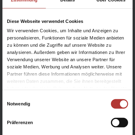
Reiseleitung:
Diese Webseite verwendet Cookies
qualifizierte isländische englisch- bzw.
Wir verwenden Cookies, um Inhalte und Anzeigen zu
mehrsprachige Reiseleitung ab/bis Reykjavík
personalisieren, Funktionen für soziale Medien anbieten
zu können und die Zugriffe auf unsere Website zu
analysieren. Außerdem geben wir Informationen zu Ihrer
Verwendung unserer Website an unsere Partner für
Leistungen
soziale Medien, Werbung und Analysen weiter. Unsere
Partner führen diese Informationen möglicherweise mit
weiteren Daten zusammen, die Sie ihnen bereitgestellt
Enthalten:
haben oder die sie im Rahmen Ihrer Nutzung der Dienste
ab Reykjavík:
gesammelt haben.
Einwilligungsauswahl
Transfers
ab/ bis Reykjavík
Notwendig
geführte Reittour
lt. Beschreibung
7 Übernachtungen
Präferenzen
Verpflegung
wie beschrieben
Reithelm
und
Regenkleidung
bei Bedarf