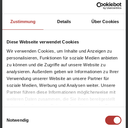
Art der Reise:
Zustimmung
Details
Über Cookies
Busreise mit vielen Wanderungen
Diese Webseite verwendet Cookies
Reisezeit:
Wir verwenden Cookies, um Inhalte und Anzeigen zu
Jun
personalisieren, Funktionen für soziale Medien anbieten
zu können und die Zugriffe auf unsere Website zu
analysieren. Außerdem geben wir Informationen zu Ihrer
Reisedauer:
Verwendung unserer Website an unsere Partner für
soziale Medien, Werbung und Analysen weiter. Unsere
10 Reisetage
Partner führen diese Informationen möglicherweise mit
weiteren Daten zusammen, die Sie ihnen bereitgestellt
Gruppe:
haben oder die sie im Rahmen Ihrer Nutzung der Dienste
gesammelt haben.
Einwilligungsauswahl
mind. 8, max. 14 Teilnehmer
Notwendig