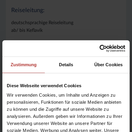
Reiseleitung:
deutschsprachige Reiseleitung
ab/ bis Keflavík
Anreise:
ab Frankfurt, München, Berlin
Zustimmung
Details
Über Cookies
Bitte mitbringen:
Diese Webseite verwendet Cookies
Warme Bekleidung, Wind- und Regenschutzkleidung,
Wir verwenden Cookies, um Inhalte und Anzeigen zu
Handschuhe und Mütze, Tagesrucksack, Badesachen
personalisieren, Funktionen für soziale Medien anbieten
zu können und die Zugriffe auf unsere Website zu
analysieren. Außerdem geben wir Informationen zu Ihrer
Verwendung unserer Website an unsere Partner für
Enthaltene Leistungen
soziale Medien, Werbung und Analysen weiter. Unsere