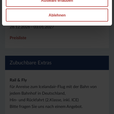
Auswahl erlauben
Termin 2026 / 2027
Ablehnen
28.12.2026 - 03.01.2027
Preisliste
Zubuchbare Extras
Rail & Fly
für Anreise zum Icelandair-Flug mit der Bahn von
jedem Bahnhof in Deutschland,
Hin- und Rückfahrt (2.Klasse, inkl. ICE)
Bitte fragen Sie uns nach einem Angebot.