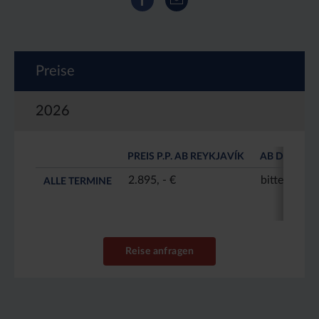
Preise
2026
PREIS P.P. AB REYKJAVÍK
AB DEUTSC
2.895, - €
bitte anfra
ALLE TERMINE
Reise anfragen