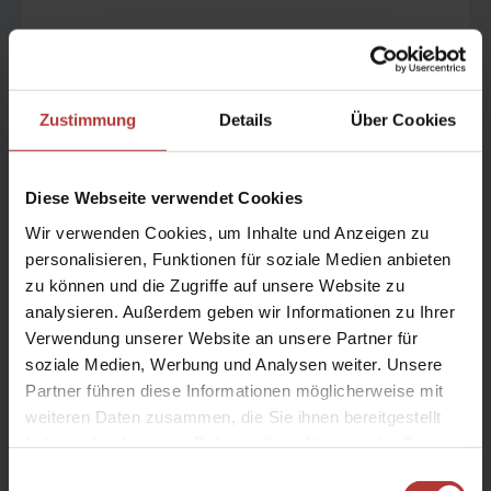
Verpflegung:
Vollverpflegung
Zustimmung
Details
Über Cookies
Gruppe:
bis 18 (20) Teilnehmer
Diese Webseite verwendet Cookies
Wir verwenden Cookies, um Inhalte und Anzeigen zu
personalisieren, Funktionen für soziale Medien anbieten
Reisezeit:
zu können und die Zugriffe auf unsere Website zu
Jun, Jul, Aug
analysieren. Außerdem geben wir Informationen zu Ihrer
Verwendung unserer Website an unsere Partner für
soziale Medien, Werbung und Analysen weiter. Unsere
Anreise:
Partner führen diese Informationen möglicherweise mit
täglich Nonstop-Flüge ab Deutschland und der
weiteren Daten zusammen, die Sie ihnen bereitgestellt
Schweiz,
haben oder die sie im Rahmen Ihrer Nutzung der Dienste
bis zu 3 x wöchentlich ab Österreich
gesammelt haben.
Einwilligungsauswahl