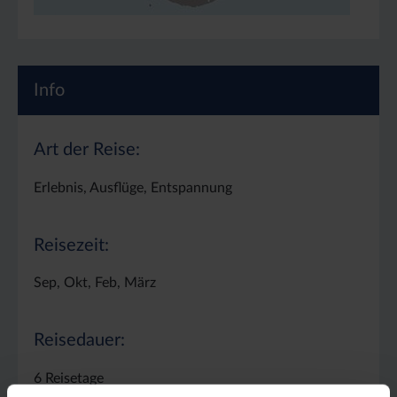
Info
Art der Reise:
Erlebnis, Ausflüge, Entspannung
Reisezeit:
Sep, Okt, Feb, März
Reisedauer:
6 Reisetage