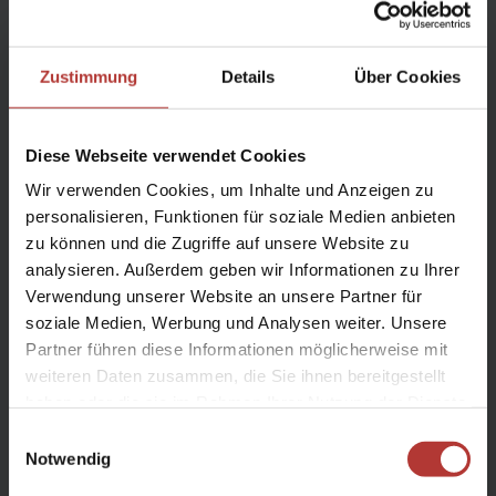
Gruppe:
Zustimmung
Details
Über Cookies
max. 15Teilnehmer
Diese Webseite verwendet Cookies
Reiseleitung:
Wir verwenden Cookies, um Inhalte und Anzeigen zu
deutschsprachige Reiseleitung
personalisieren, Funktionen für soziale Medien anbieten
zu können und die Zugriffe auf unsere Website zu
ab/ bis Keflavík
analysieren. Außerdem geben wir Informationen zu Ihrer
Verwendung unserer Website an unsere Partner für
Anreise:
soziale Medien, Werbung und Analysen weiter. Unsere
Partner führen diese Informationen möglicherweise mit
ab Frankfurt, München, Berlin
weiteren Daten zusammen, die Sie ihnen bereitgestellt
haben oder die sie im Rahmen Ihrer Nutzung der Dienste
gesammelt haben.
Bitte mitbringen:
Einwilligungsauswahl
Notwendig
Warme Bekleidung, Wind- und Regenschutzkleidung,