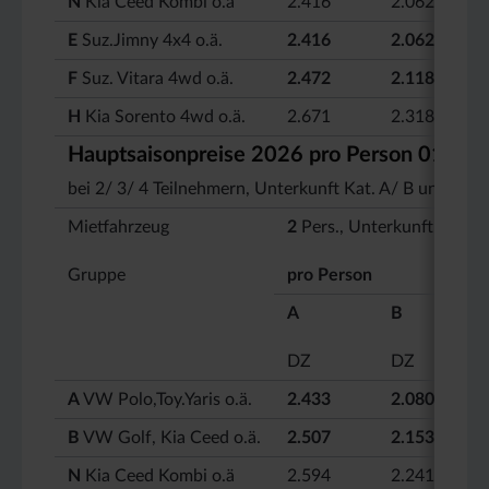
N
Kia Ceed Kombi o.ä
2.416
2.062
E
Suz.Jimny 4x4 o.ä.
2.416
2.062
F
Suz. Vitara 4wd o.ä.
2.472
2.118
H
Kia Sorento 4wd o.ä.
2.671
2.318
Hauptsaisonpreise 2026
pro Person
01.07.
bei 2/ 3/ 4 Teilnehmern, Unterkunft Kat. A/ B und au
Mietfahrzeug
2
Pers., Unterkunft Kat.
Gruppe
pro Person
A
B
DZ
DZ
A
VW Polo,Toy.Yaris o.ä.
2.433
2.080
B
VW Golf, Kia Ceed o.ä.
2.507
2.153
N
Kia Ceed Kombi o.ä
2.594
2.241