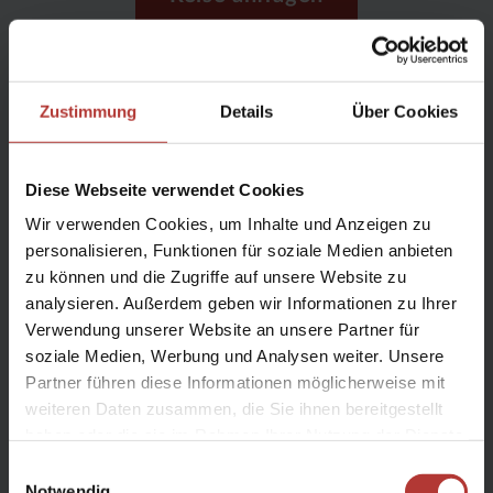
ab 1.992 € p. P.
in der Nebensaison bei 2 Personen im Doppelzimmer Kat. B &
Zustimmung
Details
Über Cookies
Mietwagen Kat B (VW Golf o.ä.) inkl. Flug
Alle Preise & Termine für diese Reise
Diese Webseite verwendet Cookies
Wir verwenden Cookies, um Inhalte und Anzeigen zu
Route
personalisieren, Funktionen für soziale Medien anbieten
zu können und die Zugriffe auf unsere Website zu
analysieren. Außerdem geben wir Informationen zu Ihrer
Verwendung unserer Website an unsere Partner für
soziale Medien, Werbung und Analysen weiter. Unsere
Partner führen diese Informationen möglicherweise mit
weiteren Daten zusammen, die Sie ihnen bereitgestellt
haben oder die sie im Rahmen Ihrer Nutzung der Dienste
Tipp vom Team:
gesammelt haben.
Einwilligungsauswahl
Notwendig