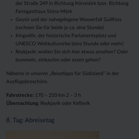
der Straße 249 in Richtung Þórsmörk bzw. Richtung
Farmgasthaus Stóra-Mörk
Geysir und der nahegelegene Wasserfall Gullfoss
(rechnen Sie für beide je ca. eine Stunde)
Þingvellir, der historische Parlamentsplatz und
UNESCO Weltkulturerbe (eine Stunde oder mehr)
Reykjavík: wollen Sie sich hier etwas ansehen? Oder
bummeln, einkaufen oder essen gehen?
Näheres in unseren „Reisetipps für Südisland“ in der
Ausflugsbroschüre.
Fahrstrecke:
170 – 210 km 2 – 3 h
Übernachtung:
Reykjavík oder Keflavík
8. Tag: Abreisetag