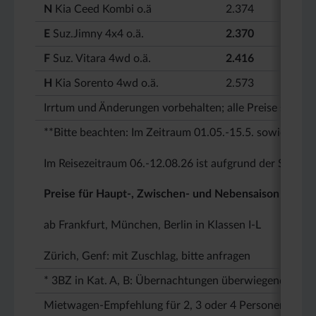
N
Kia Ceed Kombi o.ä
2.374
E
Suz.Jimny 4x4 o.ä.
2.370
F
Suz. Vitara 4wd o.ä.
2.416
H
Kia Sorento 4wd o.ä.
2.573
Irrtum und Änderungen vorbehalten; alle Preise sind m
**Bitte beachten: Im Zeitraum 01.05.-15.5. sowie 23.0
Im Reisezeitraum 06.-12.08.26 ist aufgrund der Sonnen
Preise für Haupt-, Zwischen- und Nebensaison gelten 
ab Frankfurt, München, Berlin in Klassen I-L
Zürich, Genf: mit Zuschlag, bitte anfragen
* 3BZ in Kat. A, B: Übernachtungen überwiegend im Dre
Mietwagen-Empfehlung für 2, 3 oder 4 Personen
herv