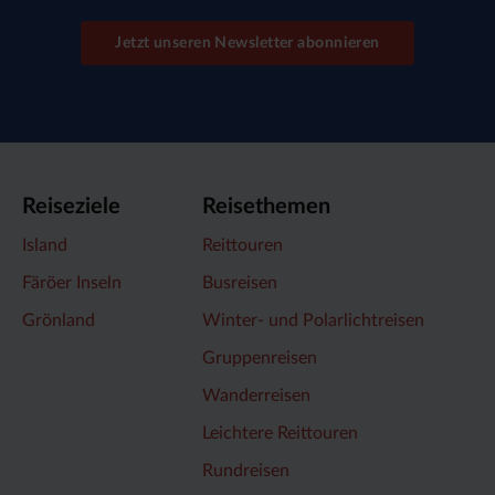
Jetzt unseren Newsletter abonnieren
Reiseziele
Reisethemen
Island
Reittouren
Färöer Inseln
Busreisen
Grönland
Winter- und Polarlichtreisen
Gruppenreisen
Wanderreisen
Leichtere Reittouren
Rundreisen