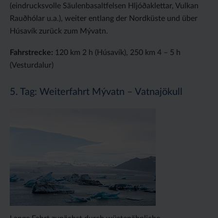
(eindrucksvolle Säulenbasaltfelsen Hljóðaklettar, Vulkan
Rauðhólar u.a.), weiter entlang der Nordküste und über
Húsavík zurück zum Mývatn.
Fahrstrecke:
120 km 2 h (Húsavík), 250 km 4 – 5 h
(Vesturdalur)
5. Tag: Weiterfahrt Mývatn – Vatnajökull