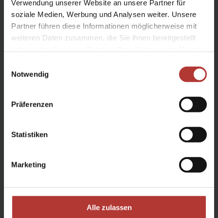
Verwendung unserer Website an unsere Partner für
ab Zürich, Genf mit Zuschlag
soziale Medien, Werbung und Analysen weiter. Unsere
Partner führen diese Informationen möglicherweise mit
weiteren Daten zusammen, die Sie ihnen bereitgestellt
Reisedauer:
haben oder die sie im Rahmen Ihrer Nutzung der Dienste
8 Tage, davon 6 Reittage
gesammelt haben.
Einwilligungsauswahl
Notwendig
Reiseleitung:
Präferenzen
qualifizierte isländische, englisch- bzw.
mehrsprachige Reiseleitung ab/bis Reykjavík
Statistiken
Marketing
Leistungen
Enthalten:
Alle zulassen
ab Reykjavík: