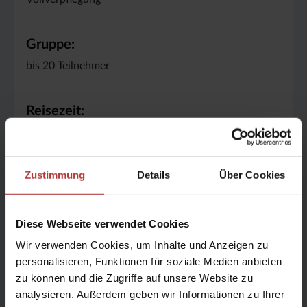
Gruppe:
bis 20 Teilnehmer
Reisezeit:
Jun, Jul, Aug
Zustimmung
Details
Über Cookies
Anreise:
täglich Nonstop-Flüge ab Deutschland und der
Schweiz,
Diese Webseite verwendet Cookies
bis zu 3 x wöchentlich ab Österreich
Wir verwenden Cookies, um Inhalte und Anzeigen zu
personalisieren, Funktionen für soziale Medien anbieten
Icelandair
zu können und die Zugriffe auf unsere Website zu
ab Frankfurt, München, Berlin (Klassen I-H)
analysieren. Außerdem geben wir Informationen zu Ihrer
ab Hamburg (Klassen I-L)