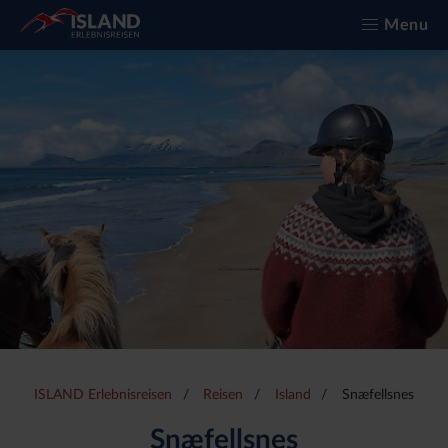
Menu
ISLAND Erlebnisreisen
Reisen
Island
Snæfellsnes
Snæfellsnes