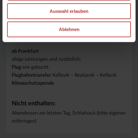
Transfers
ab/ bis Reykjavík wie beschrieben
Auswahl erlauben
geführte Reittour
lt. Beschreibung
7 Übernachtungen
Ablehnen
Verpflegung
wie beschrieben
Reithelm,
bei Bedarf
Regenkleidung
ab Frankfurt
obige Leistungen und zusätzlich:
Flug
wie gebucht
Flughafentransfer
Keflavík – Reykjavík – Keflavík
Klimaschutzspende
Nicht enthalten:
Abendessen am letzten Tag, Schlafsack (bitte eigenen
mitbringen)