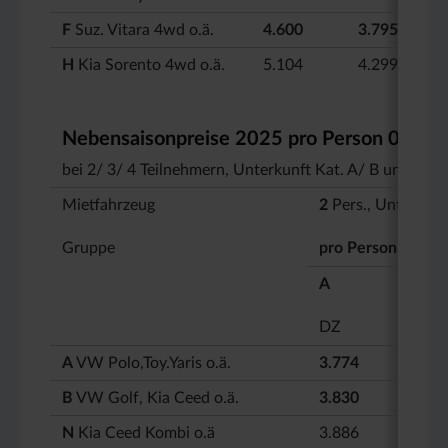
F
Suz. Vitara 4wd o.ä.
4.600
3.795
H
Kia Sorento 4wd o.ä.
5.104
4.299
Nebensaisonpreise 2025 pro Person 01.05. 
bei 2/ 3/ 4 Teilnehmern, Unterkunft Kat. A/ B und au
Mietfahrzeug
2
Pers., Unterkunf
Gruppe
pro Person
A
DZ
A
VW Polo,Toy.Yaris o.ä.
3.774
B
VW Golf, Kia Ceed o.ä.
3.830
N
Kia Ceed Kombi o.ä
3.886