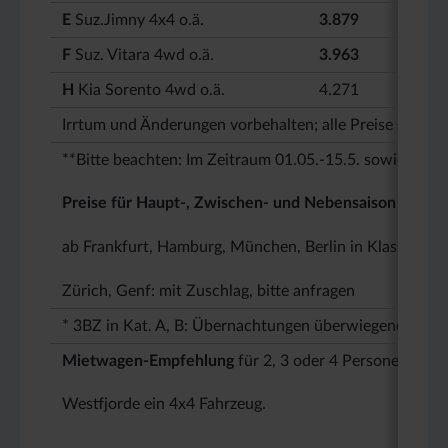
E
Suz.Jimny 4x4 o.ä.
3.879
F
Suz. Vitara 4wd o.ä.
3.963
H
Kia Sorento 4wd o.ä.
4.271
Irrtum und Änderungen vorbehalten; alle Preise sind m
**Bitte beachten: Im Zeitraum 01.05.-15.5. sowie 23.0
Preise für Haupt-, Zwischen- und Nebensaison gelten 
ab Frankfurt, Hamburg, München, Berlin in Klassen I-L
Zürich, Genf: mit Zuschlag, bitte anfragen
* 3BZ in Kat. A, B: Übernachtungen überwiegend im Dre
Mietwagen-Empfehlung
für 2, 3 oder 4 Personen
herv
Westfjorde ein 4x4 Fahrzeug.