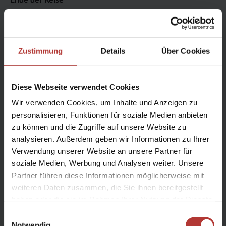
Ende der Reise
Zustimmung
Details
Über Cookies
Reise anfragen
Diese Webseite verwendet Cookies
ab 3.074 € p. P.
Wir verwenden Cookies, um Inhalte und Anzeigen zu
in der Nebensaison bei 2 Personen im Doppelzimmer Kat. B &
personalisieren, Funktionen für soziale Medien anbieten
Mietwagen Kat E (Suz. Jimny 4x4 o.ä.) inkl. Flug
zu können und die Zugriffe auf unsere Website zu
analysieren. Außerdem geben wir Informationen zu Ihrer
Alle Preise & Termine für diese Reise
Verwendung unserer Website an unsere Partner für
soziale Medien, Werbung und Analysen weiter. Unsere
Partner führen diese Informationen möglicherweise mit
Route
weiteren Daten zusammen, die Sie ihnen bereitgestellt
haben oder die sie im Rahmen Ihrer Nutzung der Dienste
gesammelt haben.
Einwilligungsauswahl
Notwendig