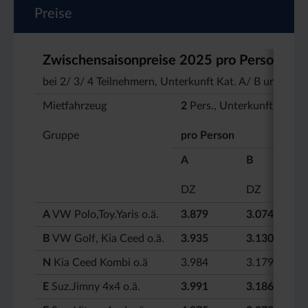
Preise
Zwischensaisonpreise 2025 pro Person 06.0
bei 2/ 3/ 4 Teilnehmern, Unterkunft Kat. A/ B und au
Mietfahrzeug
2
Pers., Unterkunft Kat.
Gruppe
pro Person
A
B
DZ
DZ
A
VW Polo,Toy.Yaris o.ä.
3.879
3.074
B
VW Golf, Kia Ceed o.ä.
3.935
3.130
N
Kia Ceed Kombi o.ä
3.984
3.179
E
Suz.Jimny 4x4 o.ä.
3.991
3.186