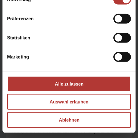
Präferenzen
Statistiken
Marketing
Alle zulassen
Tipp vom Team:
Auswahl erlauben
Für Insel-Fans und Ruhe-Suchende bietet sich ein Stopp
Ablehnen
(mit oder ohne Übernachtung) auf der kleinen Insel
Flatey mitten im wunderschönen Breiðafjörður an.