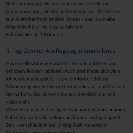
Búðir, Arnarstapi, Hellnar, Lóndrangar, Drítvík und
Djúpalónssandur, Hólahólar, Öndverðarnes. Die Straße
zum Gletscher hoch ist ziemlich rau – aber auch eine
Möglichkeit (nur mit Jeep zu fahren)!
Fahrstrecke:
ab 120 km 2 h
3. Tag: Zweiter Ausflugstag in Snæfellsnes
Heute vielleicht eine Rundfahrt um den mittleren und
östlichen Teil der Halbinsel? Auch dort finden sich viele
lohnende Ausflugsziele – etwa der Krater Eldborg
(Wanderung von der Farm Snorrastaðir aus), das Museum
Bjarnarhöfn, das Hafenstädtchen Stykkishólmur und
vieles mehr.
Wenn Sie am nächsten Tag die Nachmittagsfähre nehmen,
haben Sie für Stykkishólmur auch dann noch genügend
Zeit – einschließlich der „Viking Sushi Adventure“