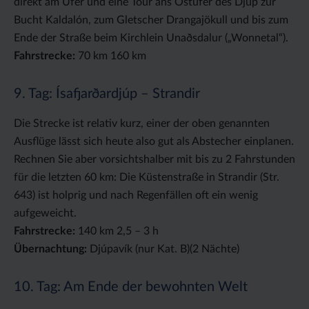
direkt am Ufer und eine Tour ans Ostufer des Djúp zur
Bucht Kaldalón, zum Gletscher Drangajökull und bis zum
Ende der Straße beim Kirchlein Unaðsdalur („Wonnetal“).
Fahrstrecke:
70 km 160 km
9. Tag: Ísafjarðardjúp – Strandir
Die Strecke ist relativ kurz, einer der oben genannten
Ausflüge lässt sich heute also gut als Abstecher einplanen.
Rechnen Sie aber vorsichtshalber mit bis zu 2 Fahrstunden
für die letzten 60 km: Die Küstenstraße in Strandir (Str.
643) ist holprig und nach Regenfällen oft ein wenig
aufgeweicht.
Fahrstrecke:
140 km 2,5 – 3 h
Übernachtung:
Djúpavík (nur Kat. B)(2 Nächte)
10. Tag: Am Ende der bewohnten Welt