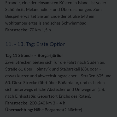
Strandir, eine der einsamsten Küsten in Island, ist voller
Schönheit, Melancholie – und Überraschungen. Zum
Beispiel erwartet Sie am Ende der Straße 643 ein
wohltemperiertes isländisches Schwimmbad!
Fahrstrecke:
70 km 1,5 h
11. - 13. Tag: Erste Option
Tag 11 Strandir – Borgarfjörður
Zwei Strecken bieten sich für die Fahrt nach Süden an:
Straße 61 über Hólmavík und Staðarskáli (68), oder –
etwas kürzer und abwechslungsreicher – Straßen 605 und
60. Diese Strecke führt über Búðardalur, und es bieten
sich unterwegs etliche Abstecher und Umwege an (z.B.
nach Eiríksstaðir, Geburtsort Erichs des Roten).
Fahrstrecke:
200-240 km 3 – 4 h
Übernachtung:
Nähe Borgarnes(2 Nächte)