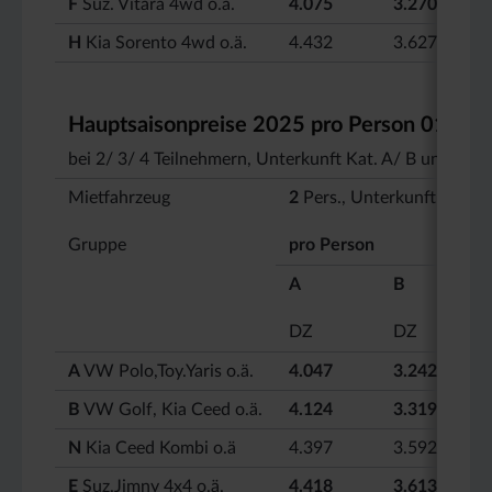
F
Suz. Vitara 4wd o.ä.
4.075
3.270
H
Kia Sorento 4wd o.ä.
4.432
3.627
Hauptsaisonpreise 2025
pro Person
0
1.07.
bei 2/ 3/ 4 Teilnehmern, Unterkunft Kat. A/ B und au
Mietfahrzeug
2
Pers., Unterkunft Kat.
Gruppe
pro Person
A
B
DZ
DZ
A
VW Polo,Toy.Yaris o.ä.
4.047
3.242
B
VW Golf, Kia Ceed o.ä.
4.124
3.319
N
Kia Ceed Kombi o.ä
4.397
3.592
E
Suz.Jimny 4x4 o.ä.
4.418
3.613