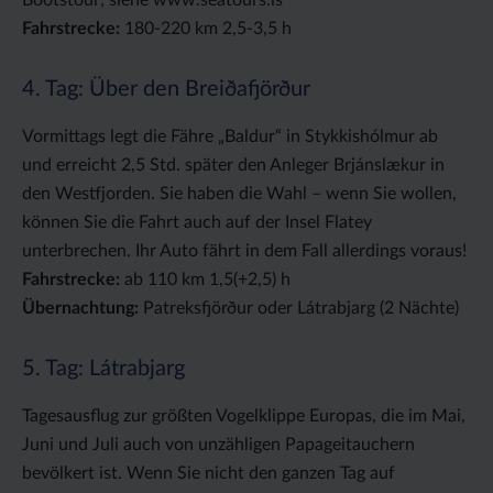
Bootstour; siehe www.seatours.is
Fahrstrecke:
180-220 km 2,5-3,5 h
4. Tag: Über den Breiðafjörður
Vormittags legt die Fähre „Baldur“ in Stykkishólmur ab
und erreicht 2,5 Std. später den Anleger Brjánslækur in
den Westfjorden. Sie haben die Wahl – wenn Sie wollen,
können Sie die Fahrt auch auf der Insel Flatey
unterbrechen. Ihr Auto fährt in dem Fall allerdings voraus!
Fahrstrecke:
ab 110 km 1,5(+2,5) h
Übernachtung:
Patreksfjörður oder Látrabjarg (2 Nächte)
5. Tag: Látrabjarg
Tagesausflug zur größten Vogelklippe Europas, die im Mai,
Juni und Juli auch von unzähligen Papageitauchern
bevölkert ist. Wenn Sie nicht den ganzen Tag auf