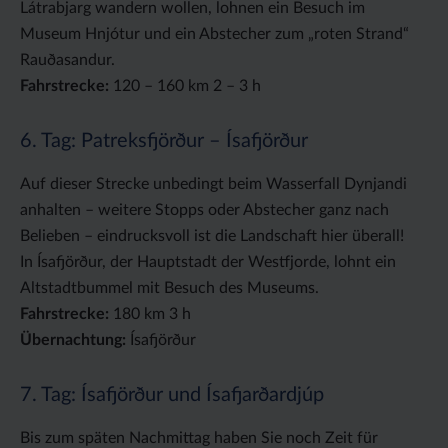
Látrabjarg wandern wollen, lohnen ein Besuch im
Museum Hnjótur und ein Abstecher zum „roten Strand“
Rauðasandur.
Fahrstrecke:
120 – 160 km 2 – 3 h
6. Tag: Patreksfjörður – Ísafjörður
Auf dieser Strecke unbedingt beim Wasserfall Dynjandi
anhalten – weitere Stopps oder Abstecher ganz nach
Belieben – eindrucksvoll ist die Landschaft hier überall!
In Ísafjörður, der Hauptstadt der Westfjorde, lohnt ein
Altstadtbummel mit Besuch des Museums.
Fahrstrecke:
180 km 3 h
Übernachtung:
Ísafjörður
7. Tag: Ísafjörður und Ísafjarðardjúp
Bis zum späten Nachmittag haben Sie noch Zeit für