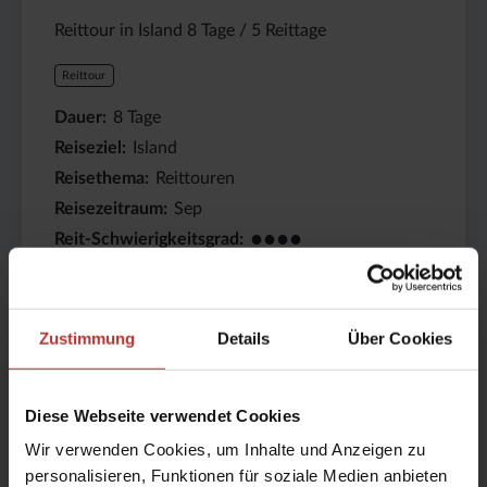
Reittour in Island 8 Tage / 5 Reittage
Reittour
Dauer
8
Tage
Reiseziel
Island
Reisethema
Reittouren
Reisezeitraum
Sep
●●●●
Reit-Schwierigkeitsgrad
Details
Zustimmung
Details
Über Cookies
999999999
Dauer:
Reiseziel
Diese Webseite verwendet Cookies
8
Island
Wir verwenden Cookies, um Inhalte und Anzeigen zu
Tage
personalisieren, Funktionen für soziale Medien anbieten