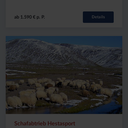
ab 1.590 € p. P.
Details
999999999
Dauer:
Reiseziel
8
Island
Tage
Schafabtrieb Hestasport