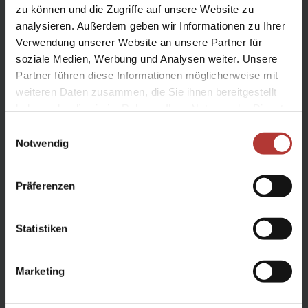
zu können und die Zugriffe auf unsere Website zu
analysieren. Außerdem geben wir Informationen zu Ihrer
Verwendung unserer Website an unsere Partner für
soziale Medien, Werbung und Analysen weiter. Unsere
Partner führen diese Informationen möglicherweise mit
weiteren Daten zusammen, die Sie ihnen bereitgestellt
haben oder die sie im Rahmen Ihrer Nutzung der Dienste
gesammelt haben.
Einwilligungsauswahl
Notwendig
Reiten und Erleben
Reittour in Island 8 Tage/ 6 Reittage
Präferenzen
Reittour
Statistiken
Dauer
8
Tage
Reiseziel
Island
Marketing
Reisethema
Reittouren
Reisezeitraum
Jun, Jul, Aug