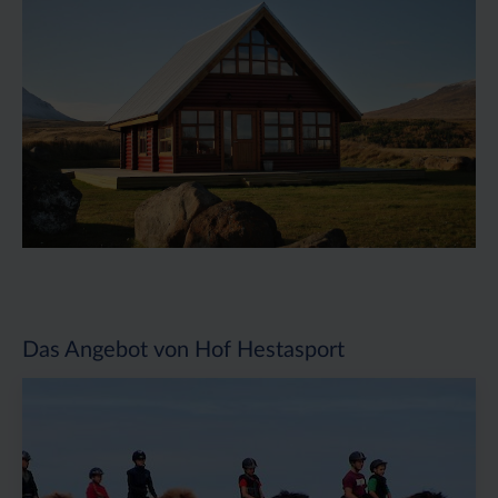
Das Angebot von Hof Hestasport
Preis
Dauer:
Reiseziel
(ab):
5
Island
1590
Tage
€