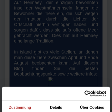
Auf Heimaey, der einzigen bewohnten
Insel der Westmännerinseln, fangen die
Bewohner die Tiere ein, die sich wegen
der Irritation durch die Lichter der
Ortschaft hierhin verflogen haben, und
sorgen dafür, dass sie aufs offene Meer
gebracht werden. Dies hat auf Heimaey
eine lange Tradition.
In Island gibt es viele Stellen, an denen
man diese Tiere zwischen April und Ende
August beobachten kann. Auf diesem
Blog finden Sie die besten
Beobachtungspunkte sowie weitere Infos:
Seit 2020 gelten die Tiere als stark
gefährdet und sollten während der Brut
Zustimmung
Details
Über Cookies
nicht gestört werden. Auf Heimaey gibt es