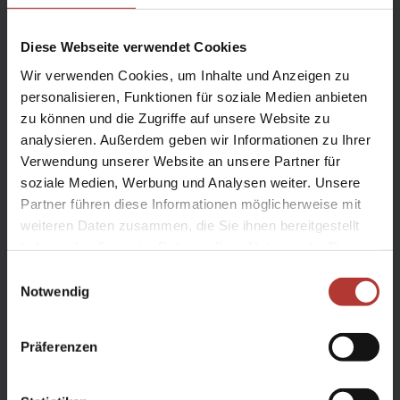
ein Besucherzentrum, das
SEA LIFE
Trust Beluga Whale Sanctuary
, in dem
Diese Webseite verwendet Cookies
Sie sich über die Vögel genauer
informieren können. Bitte bleiben Sie
Wir verwenden Cookies, um Inhalte und Anzeigen zu
während der Brutsaison auf den Wegen,
personalisieren, Funktionen für soziale Medien anbieten
um die Papageitaucher nicht zusätzlich zu
zu können und die Zugriffe auf unsere Website zu
stören!
analysieren. Außerdem geben wir Informationen zu Ihrer
Verwendung unserer Website an unsere Partner für
soziale Medien, Werbung und Analysen weiter. Unsere
Partner führen diese Informationen möglicherweise mit
Sie möchten mehr über diese Tiere
erfahren?
weiteren Daten zusammen, die Sie ihnen bereitgestellt
Dann empfehlen wir Ihnen beispielsweise
haben oder die sie im Rahmen Ihrer Nutzung der Dienste
diese
Dokumentation auf 3Sat.
gesammelt haben.
Einwilligungsauswahl
Notwendig
Präferenzen